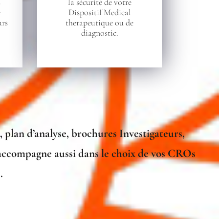
s
la sécurité de votre
e
Dispositif Medical
urs
therapeutique ou de
diagnostic.
 plan d’analyse, brochures Investigateurs,
s accompagne aussi dans le choix de vos CROs
.