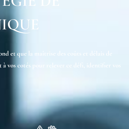
ÉGIE DE
NIQUE
d et que la maîtrise des coûts et délais de
 vos cotés pour relever ce défi, identifier vos