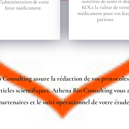
autorités de santé et de
d’administration de votre
KOLs la valeur de votr
futur médicament.
médicament pour vos fut
patients.
 Consulting assure la rédaction de vos protocoles,
articles scientifiques. Athena Bio Consulting vou
partenaires et le suivi opérationnel de votre étude