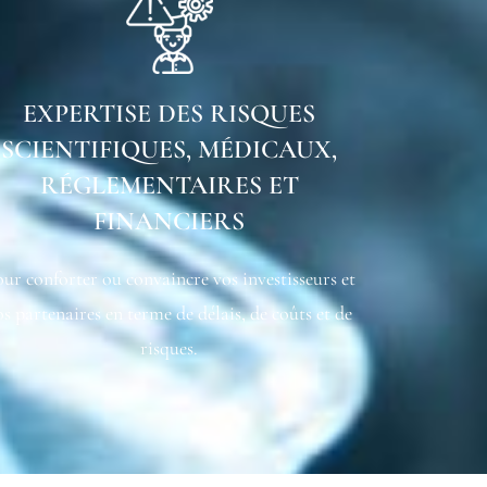
EXPERTISE DES RISQUES
SCIENTIFIQUES, MÉDICAUX,
RÉGLEMENTAIRES ET
FINANCIERS
ur conforter ou convaincre vos investisseurs et
os partenaires en terme de délais, de coûts et de
risques.